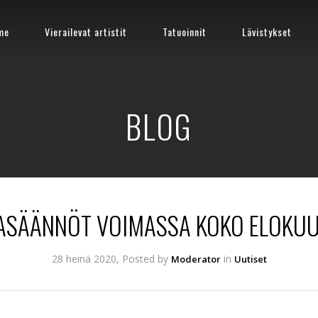
me
Vierailevat artistit
Tatuoinnit
Lävistykset
BLOG
SÄÄNNÖT VOIMASSA KOKO ELOKUU
28 heinä 2020, Posted by
in
Moderator
Uutiset