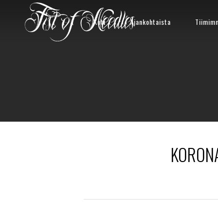
Koti
Ajankohtaista
Tiimim
KORONA